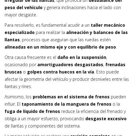
irregular de las llantas
, que provoca un
desbalance del
peso del vehículo
y genera inclinaciones hacia el lado con
mayor desgaste.
Para resolverlo, es fundamental acudir a un
taller mecánico
especializado
para realizar la
alineación y balanceo de las
llantas
, procesos que aseguran que las ruedas estén
alineadas en un mismo eje y con equilibrio de peso
.
Otra causa frecuente es el
daño en la suspensión
,
ocasionado por
amortiguadores desgastados
,
frenadas
bruscas
o
golpes contra huecos en la vía
. Esto puede
afectar la geometría del vehículo y producir desniveles entre las
llantas y rines.
Asimismo, los
problemas en el sistema de frenos
pueden
influir. El
taponamiento de la manguera de frenos
o la
fuga de líquido de frenos
reduce la eficiencia del frenado y
obliga a un mayor esfuerzo, provocando
desgaste excesivo
de llantas y componentes del sistema.