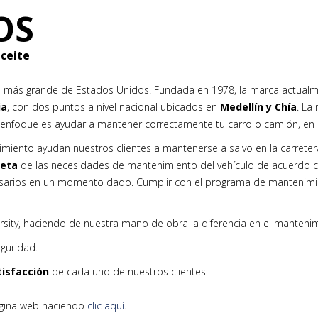
OS
ceite
nte más grande de Estados Unidos. Fundada en 1978, la marca actua
ia
, con dos puntos a nivel nacional ubicados en
Medellín y Chía
. La
o enfoque es ayudar a mantener correctamente tu carro o camión, en
imiento ayudan nuestros clientes a mantenerse a salvo en la carrete
leta
de las necesidades de mantenimiento del vehículo de acuerdo co
cesarios en un momento dado. Cumplir con el programa de manteni
ersity, haciendo de nuestra mano de obra la diferencia en el mantenim
guridad.
tisfacción
de cada uno de nuestros clientes.
gina web haciendo
clic aquí
.