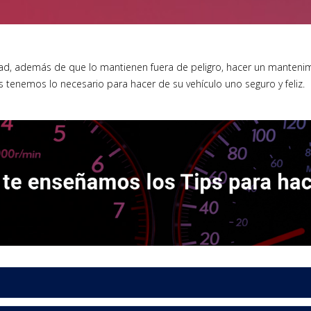
ad, además de que lo mantienen fuera de peligro, hacer un mantenim
’s tenemos lo necesario para hacer de su vehículo uno seguro y feliz.