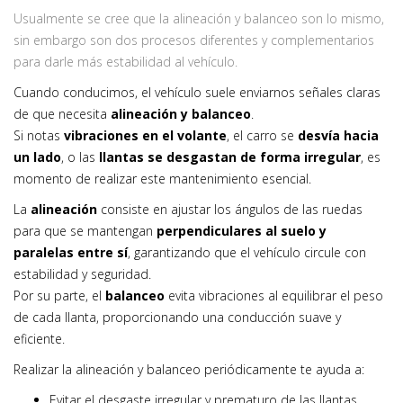
Usualmente se cree que la alineación y balanceo son lo mismo,
sin embargo son dos procesos diferentes y complementarios
para darle más estabilidad al vehículo.
Cuando conducimos, el vehículo suele enviarnos señales claras
de que necesita
alineación y balanceo
.
Si notas
vibraciones en el volante
, el carro se
desvía hacia
un lado
, o las
llantas se desgastan de forma irregular
, es
momento de realizar este mantenimiento esencial.
La
alineación
consiste en ajustar los ángulos de las ruedas
para que se mantengan
perpendiculares al suelo y
paralelas entre sí
, garantizando que el vehículo circule con
estabilidad y seguridad.
Por su parte, el
balanceo
evita vibraciones al equilibrar el peso
de cada llanta, proporcionando una conducción suave y
eficiente.
Realizar la alineación y balanceo periódicamente te ayuda a:
Evitar el desgaste irregular y prematuro de las llantas.