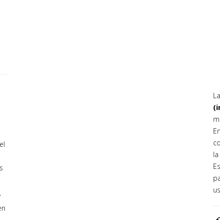
L
(i
ma
En
co
el
la
Es
es
p
us
r
en