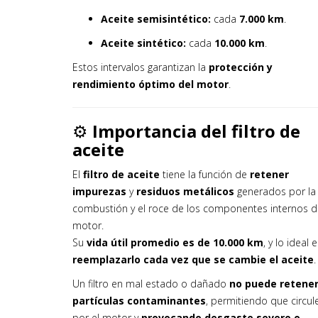
Aceite semisintético:
cada
7.000 km
.
Aceite sintético:
cada
10.000 km
.
Estos intervalos garantizan la
protección y
rendimiento óptimo del motor
.
⚙️
Importancia del filtro de
aceite
El
filtro de aceite
tiene la función de
retener
impurezas
y
residuos metálicos
generados por la
combustión y el roce de los componentes internos d
motor.
Su
vida útil promedio es de 10.000 km
, y lo ideal 
reemplazarlo cada vez que se cambie el aceite
.
Un filtro en mal estado o dañado
no puede retene
partículas contaminantes
, permitiendo que circul
por el motor y
provocando desgaste severo o