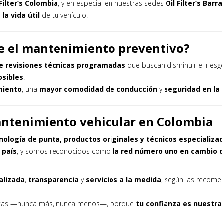
 Filter’s Colombia
, y en especial en nuestras sedes
Oil Filter’s Ba
la vida útil
de tu vehículo.
te el mantenimiento preventivo?
de revisiones técnicas programadas
que buscan disminuir el riesg
osibles
.
miento
, una
mayor comodidad de conducción
y
seguridad en la 
 mantenimiento vehicular en Colombia
nología de punta, productos originales y técnicos especializa
 país
, y somos reconocidos como
la red número uno en cambio 
alizada
,
transparencia
y
servicios a la medida
, según las recom
esitas —nunca más, nunca menos—, porque
tu confianza es nuestra