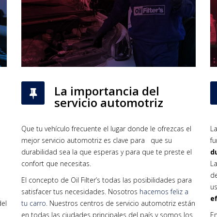
La importancia del
servicio automotriz
Que tu vehículo frecuente el lugar donde le ofrezcas el
La
mejor servicio automotriz es clave para que su
f
durabilidad sea la que esperas y para que te preste el
d
confort que necesitas.
La
de
El concepto de Oil Filter’s todas las posibilidades para
us
satisfacer tus necesidades. Nosotros
hacemos feliz a
e
del
tu carro
. Nuestros centros de servicio automotriz están
en todas las ciudades principales del país y somos los
E