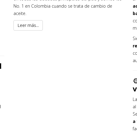
No. 1 en Colombia cuando se trata de cambio de
a
aceite.
b
co
Leer más...
m
Si
r
c
au
l
⚙
v
L
l
al
S
a 
fa