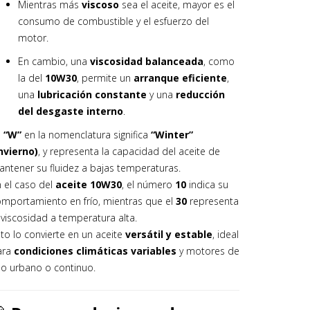
Mientras más
viscoso
sea el aceite, mayor es el
consumo de combustible y el esfuerzo del
motor.
En cambio, una
viscosidad balanceada
, como
la del
10W30
, permite un
arranque eficiente
,
una
lubricación constante
y una
reducción
del desgaste interno
.
a
“W”
en la nomenclatura significa
“Winter”
nvierno)
, y representa la capacidad del aceite de
ntener su fluidez a bajas temperaturas.
 el caso del
aceite 10W30
, el número
10
indica su
mportamiento en frío, mientras que el
30
representa
 viscosidad a temperatura alta.
to lo convierte en un aceite
versátil y estable
, ideal
ara
condiciones climáticas variables
y motores de
o urbano o continuo.