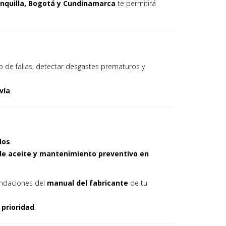
rranquilla, Bogotá y Cundinamarca
te permitirá
o de fallas, detectar desgastes prematuros y
vía
.
dos
.
de aceite y mantenimiento preventivo en
endaciones del
manual del fabricante
de tu
 prioridad
.